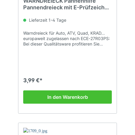
WARNDREIECK Pannenhilfe
Pannendreieck mit E-Prüfzeichen
nach ECE
Lieferzeit 1-4 Tage
Warndreieck für Auto, ATV, Quad, KRAD...
europaweit zugelassen nach ECE-27R03PS:
Bei dieser Qualitätsware profitieren Sie
wieder von unserem Grosseinkaufspreis !
(Händler- / Werkstattanfragen ab 12 Stück
sind Willkommen.)
3,99 €*
In den Warenkorb