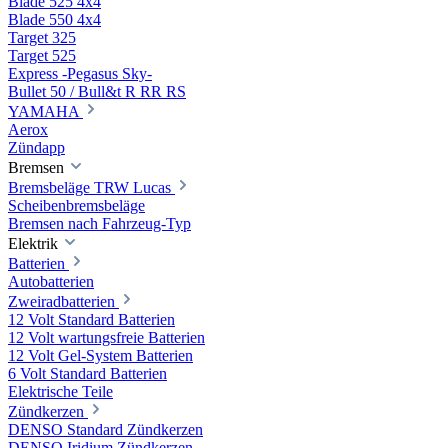
Blade 525 4x4
Blade 550 4x4
Target 325
Target 525
Express -Pegasus Sky-
Bullet 50 / Bull&t R RR RS
YAMAHA
Aerox
Zündapp
Bremsen
Bremsbeläge TRW Lucas
Scheibenbremsbeläge
Bremsen nach Fahrzeug-Typ
Elektrik
Batterien
Autobatterien
Zweiradbatterien
12 Volt Standard Batterien
12 Volt wartungsfreie Batterien
12 Volt Gel-System Batterien
6 Volt Standard Batterien
Elektrische Teile
Zündkerzen
DENSO Standard Zündkerzen
DENSO Iridium Zündkerzen