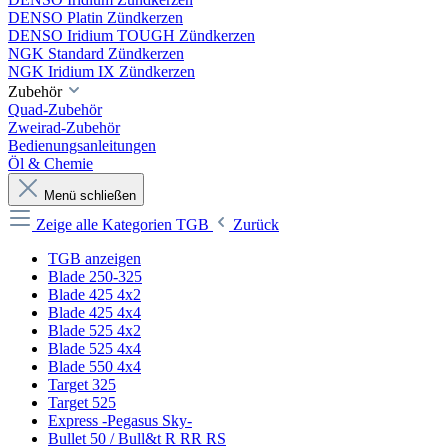
DENSO Platin Zündkerzen
DENSO Iridium TOUGH Zündkerzen
NGK Standard Zündkerzen
NGK Iridium IX Zündkerzen
Zubehör
Quad-Zubehör
Zweirad-Zubehör
Bedienungsanleitungen
Öl & Chemie
Menü schließen
Zeige alle Kategorien
TGB
Zurück
TGB anzeigen
Blade 250-325
Blade 425 4x2
Blade 425 4x4
Blade 525 4x2
Blade 525 4x4
Blade 550 4x4
Target 325
Target 525
Express -Pegasus Sky-
Bullet 50 / Bull&t R RR RS