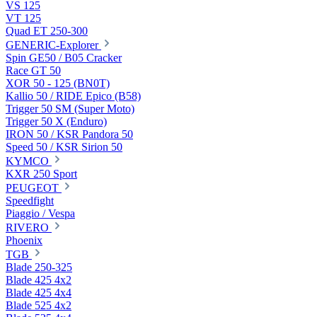
VS 125
VT 125
Quad ET 250-300
GENERIC-Explorer
Spin GE50 / B05 Cracker
Race GT 50
XOR 50 - 125 (BN0T)
Kallio 50 / RIDE Epico (B58)
Trigger 50 SM (Super Moto)
Trigger 50 X (Enduro)
IRON 50 / KSR Pandora 50
Speed 50 / KSR Sirion 50
KYMCO
KXR 250 Sport
PEUGEOT
Speedfight
Piaggio / Vespa
RIVERO
Phoenix
TGB
Blade 250-325
Blade 425 4x2
Blade 425 4x4
Blade 525 4x2