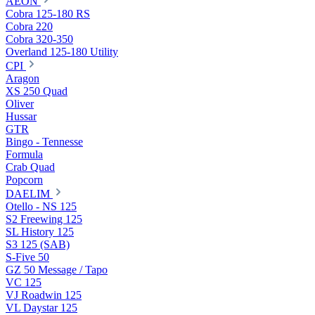
AEON
Cobra 125-180 RS
Cobra 220
Cobra 320-350
Overland 125-180 Utility
CPI
Aragon
XS 250 Quad
Oliver
Hussar
GTR
Bingo - Tennesse
Formula
Crab Quad
Popcorn
DAELIM
Otello - NS 125
S2 Freewing 125
SL History 125
S3 125 (SAB)
S-Five 50
GZ 50 Message / Tapo
VC 125
VJ Roadwin 125
VL Daystar 125