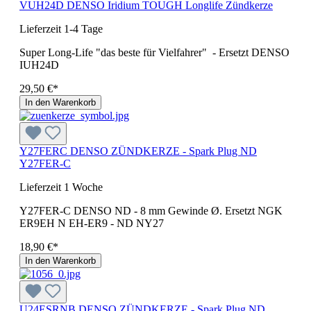
VUH24D DENSO Iridium TOUGH Longlife Zündkerze
Lieferzeit 1-4 Tage
Super Long-Life "das beste für Vielfahrer" - Ersetzt DENSO
IUH24D
29,50 €*
In den Warenkorb
Y27FERC DENSO ZÜNDKERZE - Spark Plug ND
Y27FER-C
Lieferzeit 1 Woche
Y27FER-C DENSO ND - 8 mm Gewinde Ø. Ersetzt NGK
ER9EH N EH-ER9 - ND NY27
18,90 €*
In den Warenkorb
U24ESRNB DENSO ZÜNDKERZE - Spark Plug ND