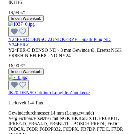
IKH16
19,99 €*
In den Warenkorb
Y24FERC DENSO ZÜNDKERZE - Spark Plug ND
Y24FER-C
Y24FER-C DENSO ND - 8 mm Gewinde Ø. Ersetzt NGK
ER8EH N EH-ER8 - ND NY24
16,90 €*
In den Warenkorb
IK20 DENSO Iridium Longlife Zündkerze
Lieferzeit 1-4 Tage
Gewindedurchmesser 14 mm (Langgewinde)
Vergleichbar/Ersetzbar mit NGK BKR6EIX11, FR6BP11,
IFR6F-D, FR6AI-D, FR6BI-11... BOSCH FR6DP, F6DC,
F6DCX, F6DP, F6DPP332, F6DPX, FR7DP, F7DC, F7DP,