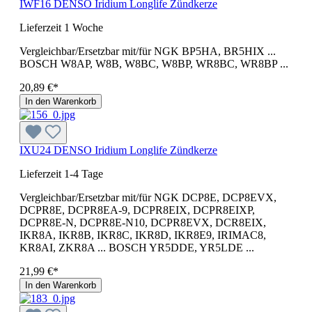
IWF16 DENSO Iridium Longlife Zündkerze
Lieferzeit 1 Woche
Vergleichbar/Ersetzbar mit/für NGK BP5HA, BR5HIX ...
BOSCH W8AP, W8B, W8BC, W8BP, WR8BC, WR8BP ...
20,89 €*
In den Warenkorb
IXU24 DENSO Iridium Longlife Zündkerze
Lieferzeit 1-4 Tage
Vergleichbar/Ersetzbar mit/für NGK DCP8E, DCP8EVX,
DCPR8E, DCPR8EA-9, DCPR8EIX, DCPR8EIXP,
DCPR8E-N, DCPR8E-N10, DCPR8EVX, DCR8EIX,
IKR8A, IKR8B, IKR8C, IKR8D, IKR8E9, IRIMAC8,
KR8AI, ZKR8A ... BOSCH YR5DDE, YR5LDE ...
21,99 €*
In den Warenkorb