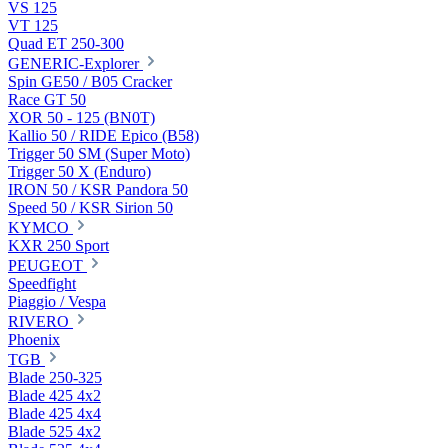
VS 125
VT 125
Quad ET 250-300
GENERIC-Explorer
Spin GE50 / B05 Cracker
Race GT 50
XOR 50 - 125 (BN0T)
Kallio 50 / RIDE Epico (B58)
Trigger 50 SM (Super Moto)
Trigger 50 X (Enduro)
IRON 50 / KSR Pandora 50
Speed 50 / KSR Sirion 50
KYMCO
KXR 250 Sport
PEUGEOT
Speedfight
Piaggio / Vespa
RIVERO
Phoenix
TGB
Blade 250-325
Blade 425 4x2
Blade 425 4x4
Blade 525 4x2