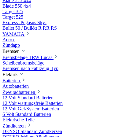
Blade 525 4x4
Blade 550 4x4
Target 325
Target 525
Express -Pegasus Sky-
Bullet 50 / Bull&t R RR RS
YAMAHA
Aerox
Zündapp
Bremsen
Bremsbeläge TRW Lucas
Scheibenbremsbeläge
Bremsen nach Fahrzeug-Typ
Elektrik
Batterien
Autobatterien
Zweiradbatterien
12 Volt Standard Batterien
12 Volt wartungsfreie Batterien
12 Volt Gel-System Batterien
6 Volt Standard Batterien
Elektrische Teile
Zündkerzen
DENSO Standard Zündkerzen
DENSO Iridium Zündkerzen