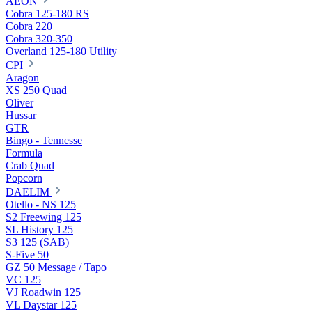
AEON
Cobra 125-180 RS
Cobra 220
Cobra 320-350
Overland 125-180 Utility
CPI
Aragon
XS 250 Quad
Oliver
Hussar
GTR
Bingo - Tennesse
Formula
Crab Quad
Popcorn
DAELIM
Otello - NS 125
S2 Freewing 125
SL History 125
S3 125 (SAB)
S-Five 50
GZ 50 Message / Tapo
VC 125
VJ Roadwin 125
VL Daystar 125