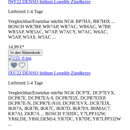
IWF22 DENSO Iridium Longlife Zündkerze
Lieferzeit 1-4 Tage
Vergleichbar/Ersetzbar mit/für NGK BP7HA, BR7HIX ...
BOSCH WR7BP, WR7AP, WR7AC, WR6AC, W7BP,
WR5AP, WR5AC, W7AP, W7ACY, W7AC, W6AC,
W5AP, W5AS, W5AC ...
14,99 €*
In den Warenkorb
IXU22 DENSO Iridium Longlife Zündkerze
Lieferzeit 1-4 Tage
Vergleichbar/Ersetzbar mit/für NGK DCP7E, DCP7EVX,
DCPR7E, DCPR7EA-9, DCPR7EIX, DCPR7EIXP,
DCPR7E-N, DCPR7E-N10, DCPR7EVX, DCR7EIX,
IKR7A, IKR7B, IKR7C, IKR7D, IKR7E9, IRIMAC7,
KR7AI, ZKR7A ... BOSCH Y5DDC, Y7LPP332W,
YR6LDE, YR6LDEM14, YR7DC, YR7DE, YR7LPP332W
...