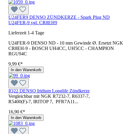
U24FER9 DENSO ZÜNDKERZE - Spark Plug ND
U24FER-9 vgl. CR8EH9
Lieferzeit 1-4 Tage
U24FER-9 DENSO ND - 10 mm Gewinde Ø. Ersetzt NGK
CR8EH-9 - BOSCH UH4CC, UH5CC - CHAMPION
RGU94C
9,99 €*
In den Warenkorb
IQ22 DENSO Iridium Longlife Zündkerze
Vergleichbar mit NGK R7232-7, R6337-7,
R5400(F)-7, IRITOP 7, PFR7A11...
16,90 €*
In den Warenkorb