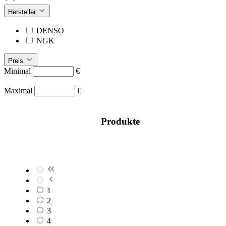
Hersteller
DENSO
NGK
Preis
Minimal
€
–
Maximal
€
Produkte
1
2
3
4