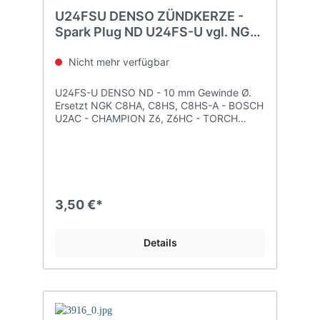
U24FSU DENSO ZÜNDKERZE -
Spark Plug ND U24FS-U vgl. NGK
C8HSA
Nicht mehr verfügbar
U24FS-U DENSO ND - 10 mm Gewinde Ø.
Ersetzt NGK C8HA, C8HS, C8HS-A - BOSCH
U2AC - CHAMPION Z6, Z6HC - TORCH
A8TC
3,50 €*
Details