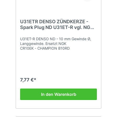
U31ETR DENSO ZÜNDKERZE -
Spark Plug ND U31ET-R vgl. NGK
CR10EK
U31ET-R DENSO ND - 10 mm Gewinde Ø,
Langgewinde. Ersetzt NGK
CR10EK - CHAMPION B10RD
7,77 €*
In den Warenkorb