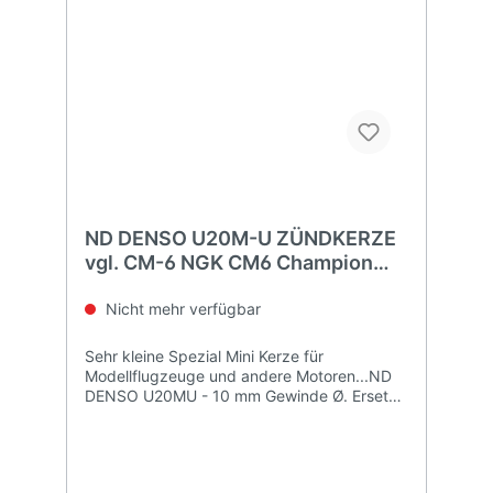
ND DENSO U20M-U ZÜNDKERZE
vgl. CM-6 NGK CM6 Champion
Y82 - Spark Plug
Nicht mehr verfügbar
Sehr kleine Spezial Mini Kerze für
Modellflugzeuge und andere Motoren...ND
DENSO U20MU - 10 mm Gewinde Ø. Ersetzt
NGK CM-6 5812 CM6 - HONDA 98052-
56471 - CHAMPION Y82LEIDER NICHT
MEHR LIEFERBAR>>> HIER GEHTS ZUM
ALTERNATIV-ARTIKEL . . .