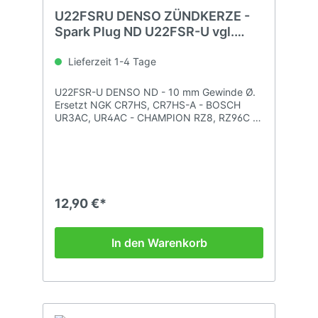
U22FSRU DENSO ZÜNDKERZE -
Spark Plug ND U22FSR-U vgl.
CR7HSA
Lieferzeit 1-4 Tage
U22FSR-U DENSO ND - 10 mm Gewinde Ø.
Ersetzt NGK CR7HS, CR7HS-A - BOSCH
UR3AC, UR4AC - CHAMPION RZ8, RZ96C -
TORCH A7RC, A7RTC
12,90 €*
In den Warenkorb