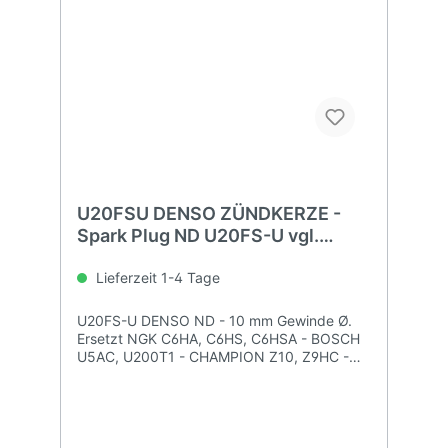
U20FSU DENSO ZÜNDKERZE -
Spark Plug ND U20FS-U vgl.
C6HS-A
Lieferzeit 1-4 Tage
U20FS-U DENSO ND - 10 mm Gewinde Ø.
Ersetzt NGK C6HA, C6HS, C6HSA - BOSCH
U5AC, U200T1 - CHAMPION Z10, Z9HC -
TORCH A6TC, T1136