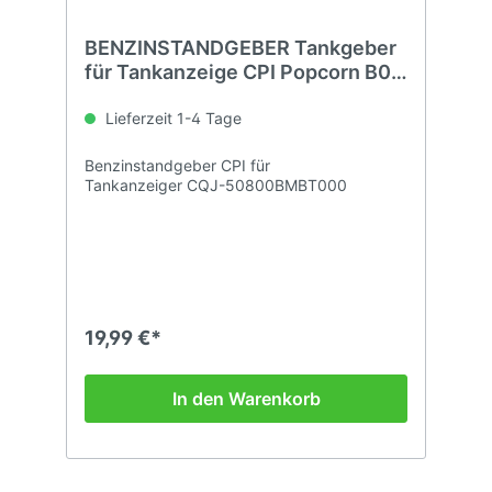
BENZINSTANDGEBER Tankgeber
für Tankanzeige CPI Popcorn B05
25-45 GENERIC EXPLORER Spin
GE Cracker
Lieferzeit 1-4 Tage
Benzinstandgeber CPI für
Tankanzeiger CQJ-50800BMBT000
19,99 €*
In den Warenkorb