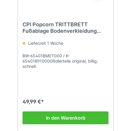
CPI Popcorn TRITTBRETT
Fußablage Bodenverkleidung
Fuss
Lieferzeit 1 Woche
BW-65401BM0T000 / K-
65401B910000Rollerteile original, billig,
schnell.
49,99 €*
In den Warenkorb