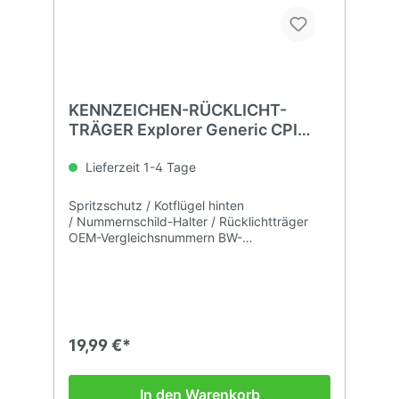
KENNZEICHEN-RÜCKLICHT-
TRÄGER Explorer Generic CPI
Keeway
Lieferzeit 1-4 Tage
Spritzschutz / Kotflügel hinten
/ Nummernschild-Halter / Rücklichtträger
OEM-Vergleichsnummern BW-
08202B990000 / AWA-50-16-097-000 /
CQJ-08202BM0T000
19,99 €*
In den Warenkorb