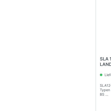
SLA 
LAND
Batte
Lief
SLA12-
Typen
BS ...