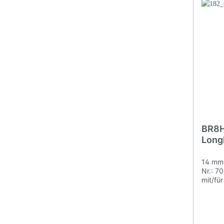
BR8H
Long
14 mm 
Nr.: 7
mit/f
...