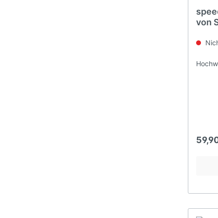
spee
von 
Koffe
ATV 
Nich
Hochwe
59,9