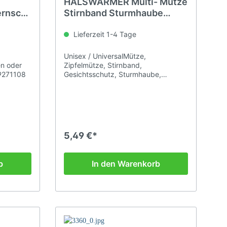
r
HALSWÄRMER Multi- Mütze
rnschi
Stirnband Sturmhaube
Universal Grösse
Lieferzeit 1-4 Tage
Unisex / UniversalMütze,
n oder
Zipfelmütze, Stirnband,
T9271108
Gesichtsschutz, Sturmhaube,
Halskrause, Schal, Halstuch,
Haarglätter, Zopfhalter,
Kopfbedeckung, Nackenwärmer...
5,49 €*
b
In den Warenkorb