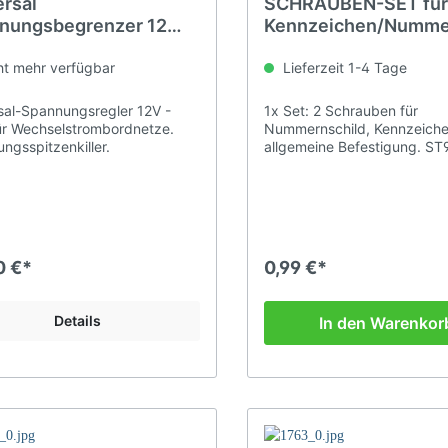
ersal
SCHRAUBEN-SET fü
nungsbegrenzer 12
Kennzeichen/Numme
- 70 Watt
ld- M (6 x 15)
spannungsschutz von
t mehr verfügbar
Lieferzeit 1-4 Tage
lli IT
sal-Spannungsregler 12V -
1x Set: 2 Schrauben für
r Wechselstrombordnetze.
Nummernschild, Kennzeiche
ngsspitzenkiller.
allgemeine Befestigung. S
0 €*
0,99 €*
Details
In den Warenkor