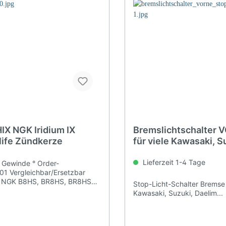
IX NGK Iridium IX
Bremslichtschalter 
life Zündkerze
für viele Kawasaki, S
+Chinaroller
Lieferzeit 1-4 Tage
Gewinde ° Order-
001 Vergleichbar/Ersetzbar
ür NGK B8HS, BR8HS, BR8HSA
Stop-Licht-Schalter Brems
Kawasaki, Suzuki, Daelim...