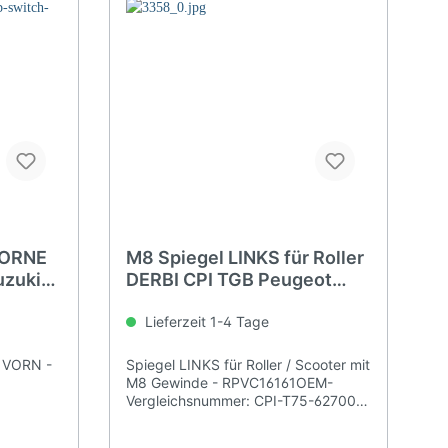
VORNE
M8 Spiegel LINKS für Roller
uzuki
DERBI CPI TGB Peugeot
Yamaha usw.
Lieferzeit 1-4 Tage
e VORN -
Spiegel LINKS für Roller / Scooter mit
M8 Gewinde - RPVC16161OEM-
Vergleichsnummer: CPI-T75-62700-
10-00 / TGB-414006 / E151I /
00G04613921 / 0234051000037