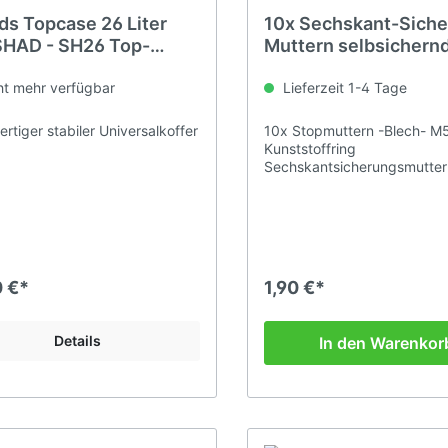
ds Topcase 26 Liter
10x Sechskant-Sich
SHAD - SH26 Top-
Muttern selbsichern
r Box für Roller Quad
Mutter M5
Motorrad
t mehr verfügbar
Lieferzeit 1-4 Tage
rtiger stabiler Universalkoffer
10x Stopmuttern -Blech- M5
Kunststoffring
Sechskantsicherungsmutter
DIN 985
0 €*
1,90 €*
Details
In den Warenkor