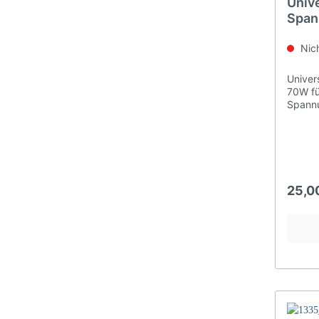
Univ
Span
Volt 
Über
Nich
Lione
Univer
70W fü
Spannu
25,0