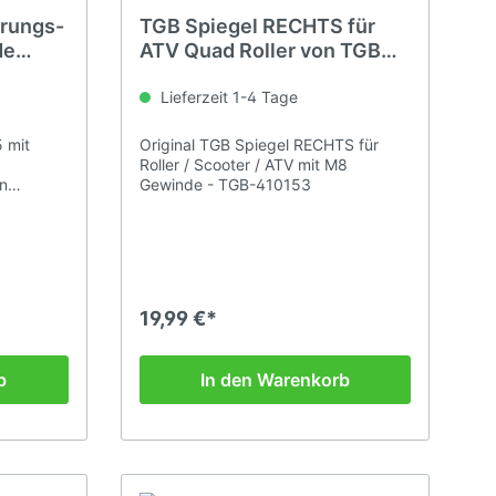
erungs-
TGB Spiegel RECHTS für
de
ATV Quad Roller von TGB
ADLY AEON KYMCO..
Lieferzeit 1-4 Tage
 mit
Original TGB Spiegel RECHTS für
Roller / Scooter / ATV mit M8
n
Gewinde - TGB-410153
19,99 €*
b
In den Warenkorb